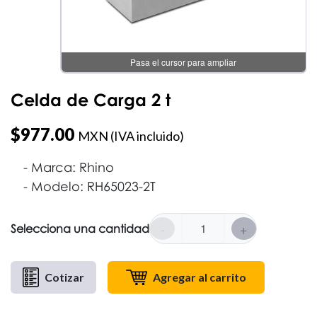
Pasa el cursor para ampliar
Celda de Carga 2 t
$
977.00
MXN (IVA incluido)
Marca: Rhino
Modelo: RH65023-2T
-
+
Selecciona una cantidad
Cotizar
Agregar al carrito