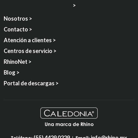
>
Nosotros >
Contacto >
Atención a clientes >
Centros de servicio >
RhinoNet >
Blog >
Portal de descargas >
Una marca de Rhino
(55) 4429 0229
info@rhino.mx
Teléfono:
| Email: