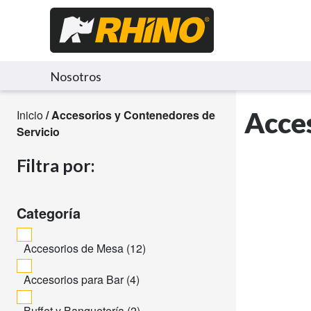
Nosotros
Acces
Inicio
/ Accesorios y Contenedores de
Servicio
Filtra por:
Categoría
Accesorios de Mesa (
12
)
Accesorios para Bar (
4
)
Buffet y Banquetería (
2
)