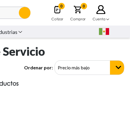
0
0
Cotizar
Comprar
Cuenta
dustrias
 Servicio
Ordenar por:
oductos