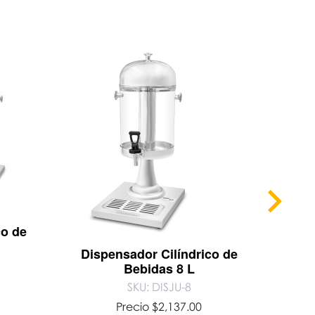
co de
Abrel
Dispensador Cilíndrico de
Bebidas 8 L
SKU: DISJU-8
Precio
$
2,137.00