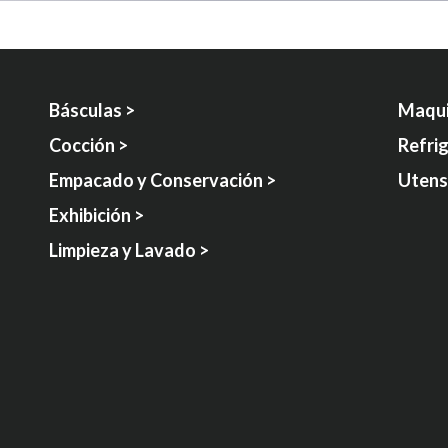
Básculas >
Maqui
Cocción >
Refri
Empacado y Conservación >
Utensi
Exhibición >
Limpieza y Lavado >