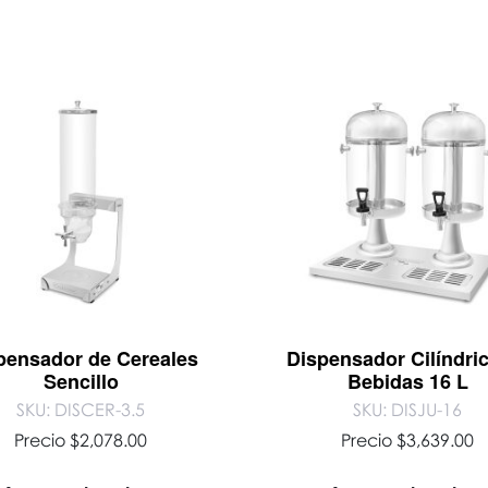
pensador de Cereales
Dispensador Cilíndri
Sencillo
Bebidas 16 L
SKU: DISCER-3.5
SKU: DISJU-16
Precio
$
2,078.00
Precio
$
3,639.00