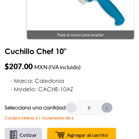
Pasa el cursor para ampliar
Cuchillo Chef 10"
$
207.00
MXN (IVA incluido)
Marca: Caledonia
Modelo: CACHE-10AZ
-
+
Selecciona una cantidad
Compra mínima: 6 | Incrementos de 6
Cotizar
Agregar al carrito