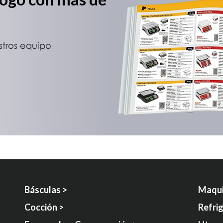
stros equipo
s
Básculas >
Maqui
Cocción >
Refri