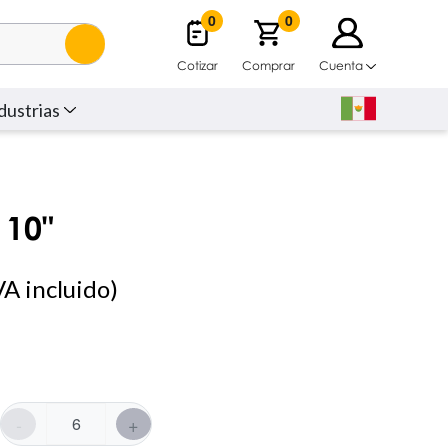
0
0
Cotizar
Comprar
Cuenta
dustrias
 10"
A incluido)
-
+