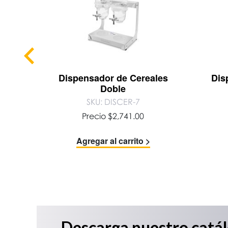
 55 cm
Dispensador de Cereales
Dis
Doble
SKU: DISCER-7
Precio
$
2,741.00
Agregar al carrito >
Descarga nuestro catá