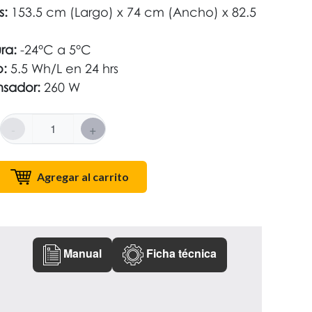
s:
153.5 cm (Largo) x 74 cm (Ancho) x 82.5
ra:
-24°C a 5°C
:
5.5 Wh/L en 24 hrs
nsador:
260 W
-
+
Agregar al carrito
Manual
Ficha técnica