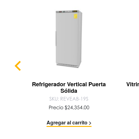
de
Refrigerador Vertical Puerta
Vitr
Sólida
SKU: REVEAB-19S
Precio
$
24,354.00
Agregar al carrito >