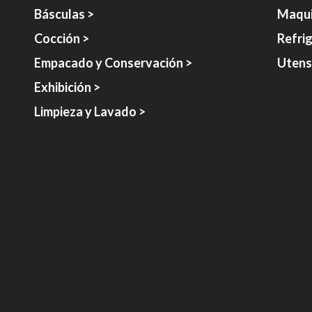
Básculas >
Maqui
Cocción >
Refri
Empacado y Conservación >
Utensi
Exhibición >
Limpieza y Lavado >