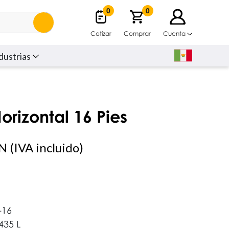
0
0
Cotizar
Comprar
Cuenta
dustrias
rizontal 16 Pies
 (IVA incluido)
16
435 L