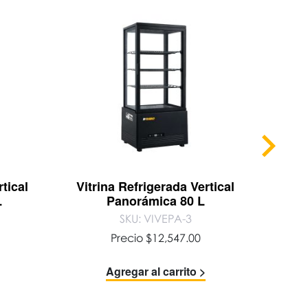
tical
Vitrina Refrigerada Vertical
V
L
Panorámica 80 L
SKU: VIVEPA-3
Precio
$
12,547.00
Agregar al carrito >