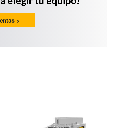
a elegir tu equipo?
entas >