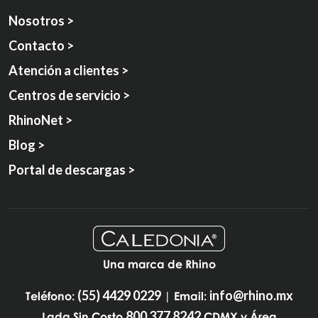
Nosotros >
Contacto >
Atención a clientes >
Centros de servicio >
RhinoNet >
Blog >
Portal de descargas >
Una marca de Rhino
(55) 4429 0229
info@rhino.mx
Teléfono:
| Email:
800 377 8242
Lada Sin Costo
CDMX y Área