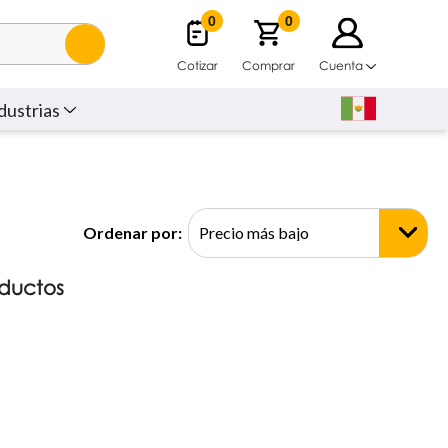
0
0
Cotizar
Comprar
Cuenta
dustrias
Ordenar por:
oductos