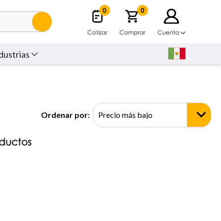
0
0
Cotizar
Comprar
Cuenta
dustrias
Ordenar por:
oductos