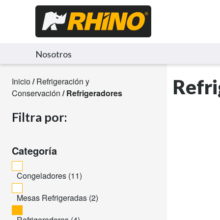
Nosotros
Refr
Inicio
/
Refrigeración y
Conservación
/ Refrigeradores
Filtra por:
Categoría
Congeladores (
11
)
Mesas Refrigeradas (
2
)
Refrigeradores (
4
)