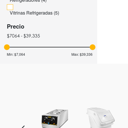
Vitrinas Refrigeradas (
5
)
Precio
$7064 - $39,335
Min:
$7,064
Max:
$39,336