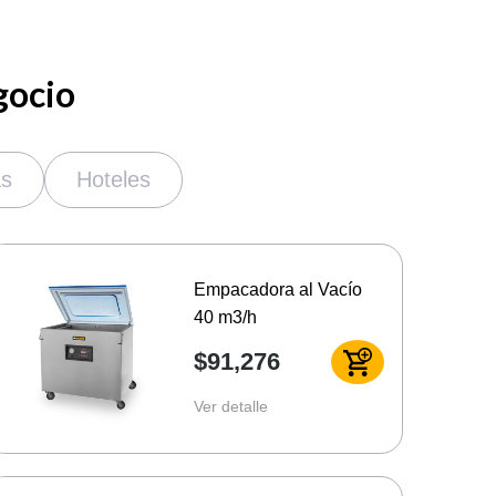
gocio
as
Hoteles
Empacadora al Vacío
40 m3/h
$91,276
Ver detalle