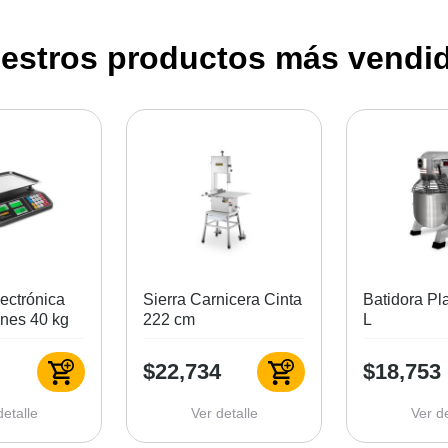
estros productos más vendi
ectrónica
Sierra Carnicera Cinta
Batidora Pl
ones 40 kg
222 cm
L
$22,734
$18,753
detalle
Ver detalle
Ver de