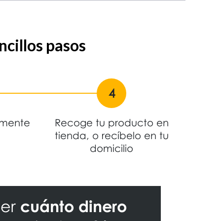
ncillos pasos
4
lmente
Recoge tu producto en
tienda, o recíbelo en tu
domicilio
ber
cuánto dinero