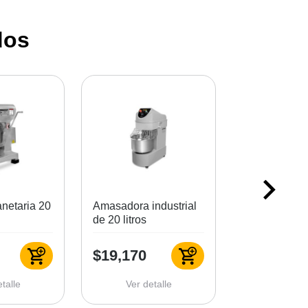
dos
anetaria 20
Amasadora industrial
Amasadora 5
de 20 litros
$19,170
$34,565
talle
Ver detalle
Ver det