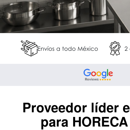
Envíos a todo México
2
Proveedor líder 
para HORECA