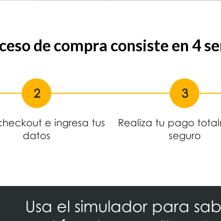
eso de compra consiste en 4 se
2
3
checkout e ingresa tus
Realiza tu pago tota
datos
seguro
Usa el simulador para sa